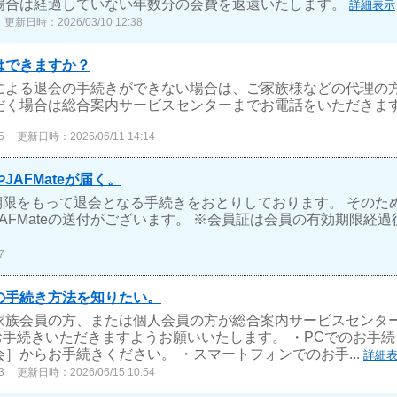
場合は経過していない年数分の会費を返還いたします。
詳細表示
更新日時：2026/03/10 12:38
はできますか？
による退会の手続きができない場合は、ご家族様などの代理の
だく場合は総合案内サービスセンターまでお電話をいただきま
5
更新日時：2026/06/11 14:14
AFMateが届く。
期限をもって退会となる手続きをおとりしております。 そのた
AFMateの送付がございます。 ※会員証は会員の有効期限経
7
の手続き方法を知りたい。
家族会員の方、または個人会員の方が総合案内サービスセンタ
お手続きいただきますようお願いいたします。 ・PCでのお手続き
］からお手続きください。 ・スマートフォンでのお手...
詳細
3
更新日時：2026/06/15 10:54