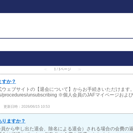
≪
1 / 1ページ
≫
ますか？
式ウェブサイトの【退会について】からお手続きいただけます。
vidual/join-us/procedures/unsubscribing ※個人会員のJ
更新日時：2026/06/15 10:53
ありますか？
会員から申し出た退会、除名による退会）される場合の会費の返