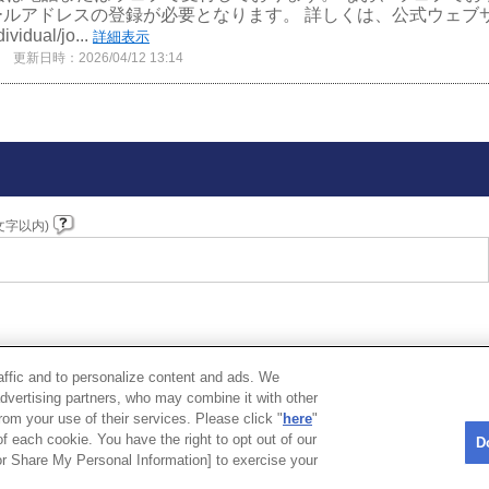
ールアドレスの登録が必要となります。 詳しくは、公式ウェブ
vidual/jo...
詳細表示
更新日時：2026/04/12 13:14
文字以内)
raffic and to personalize content and ads. We
advertising partners, who may combine it with other
rom your use of their services. Please click "
here
"
on
f each cookie. You have the right to opt out of our
D
 or Share My Personal Information] to exercise your
日本自動車連盟 (JAF)