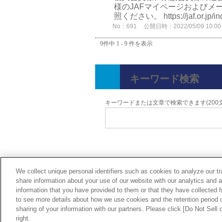
様のJAFマイページおよびメ
照ください。 https://jaf.or.jp/indi
No：691
公開日時：2022/05/09 10:00
9件中 1 - 9 件を表示
キーワード検索
キーワードまたは文章で検索できます(200
We collect unique personal identifiers such as cookies to analyze our t
share information about your use of our website with our analytics and 
information that you have provided to them or that they have collected f
Do Not Sell or Share My Personal Informati
to see more details about how we use cookies and the retention period o
sharing of your information with our partners. Please click [Do Not Sell
©
2014
All rights reserved. 一般社団法人 
right.