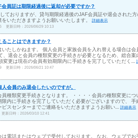
F会員証は期限経過後に返却が必要ですか？
貸与しておりますが、貸与期限経過後のJAF会員証や退会された方
棄をいただきますようお願いいたします。
詳細表示
6
更新日時：2026/06/29 10:13
えることはできますか？
はいたしかねます。 個人会員と家族会員を入れ替える場合は会
いて、退会と会員の種類変更の手続きが必要となるため、総合案
類変更は現在の会員有効期限内に手続きを完了していただく...
9
更新日時：2026/06/21 10:47
個人会員のみ退会したいのですが。
員種類変更手続きとなります。 ・・・・会員の種類変更について 
期限内に手続きを完了していただく必要がございますので、 手
ビスセンターまでご連絡をいただきますようお願い...
詳細表示
更新日時：2026/03/10 12:41
会は電話またはウェブで受付しております。 なお、ウェブでお