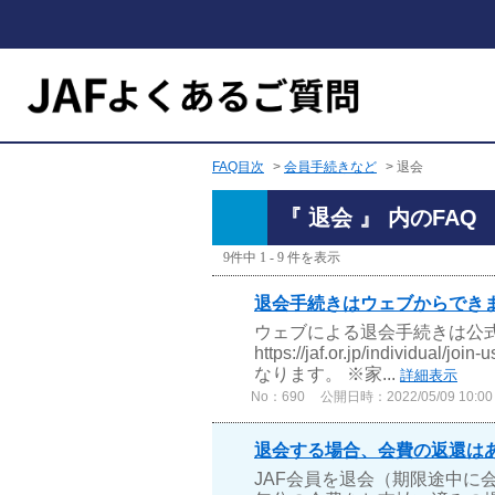
FAQ目次
>
会員手続きなど
>
退会
『 退会 』 内のFAQ
9件中 1 - 9 件を表示
退会手続きはウェブからでき
ウェブによる退会手続きは公
https://jaf.or.jp/indi
なります。 ※家...
詳細表示
No：690
公開日時：2022/05/09 10:00
退会する場合、会費の返還は
JAF会員を退会（期限途中に