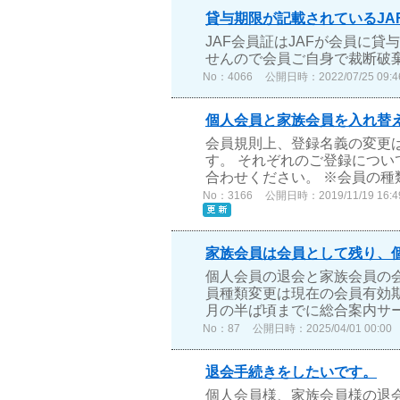
貸与期限が記載されているJA
JAF会員証はJAFが会員に
せんので会員ご自身で裁断破
No：4066
公開日時：2022/07/25 09:4
個人会員と家族会員を入れ替
会員規則上、登録名義の変更
す。 それぞれのご登録につ
合わせください。 ※会員の種
No：3166
公開日時：2019/11/19 16:4
家族会員は会員として残り、
個人会員の退会と家族会員の会
員種類変更は現在の会員有効
月の半ば頃までに総合案内サー
No：87
公開日時：2025/04/01 00:00
退会手続きをしたいです。
個人会員様、家族会員様の退