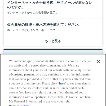
インターネット入会手続き後、完了メールが届かない
のですが。
インターネットからの入会手続き完了...
仮会員証の取得・表示方法を教えてください。
ホームページからインターネットでク...
もっと見る
キーワード検索
We collect unique personal identifiers such as cookies to analyze
our traffic and to personalize content and ads. We share
information about your use of our website with our analytics and
advertising partners, who may combine it with other information
検索する
that you have provided to them or that they have collected from
your use of their services. Please click "
here
" to see more details
about how we use cookies and the retention period of each
cookie. You have the right to opt out of our sharing of your
Do Not Sell or Share My Personal Information
information with our partners. Please click [Do Not Sell or Share
© All rights reserved. JAF
My Personal Information] to exercise your right.
Privacy Policy