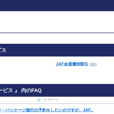
ビス
JAF会員優待割引
(3件)
ビス 』 内のFAQ
≪
2 / 2ページ
≫
・パッケージ旅行の予約をしたいのですが、JAF...