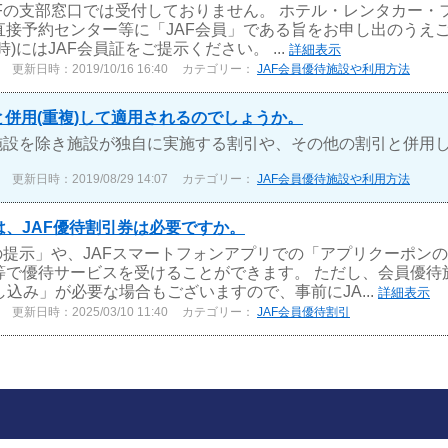
Fの支部窓口では受付しておりません。 ホテル・レンタカー・
接予約センター等に「JAF会員」である旨をお申し出のうえご
)にはJAF会員証をご提示ください。 ...
詳細表示
更新日時：2019/10/16 16:40
カテゴリー：
JAF会員優待施設や利用方法
と併用(重複)して適用されるのでしょうか。
の施設を除き施設が独自に実施する割引や、その他の割引と併用
更新日時：2019/08/29 14:07
カテゴリー：
JAF会員優待施設や利用方法
、JAF優待割引券は必要ですか。
の提示」や、JAFスマートフォンアプリでの「アプリクーポンの提
等で優待サービスを受けることができます。 ただし、会員優待
し込み」が必要な場合もございますので、事前にJA...
詳細表示
更新日時：2025/03/10 11:40
カテゴリー：
JAF会員優待割引