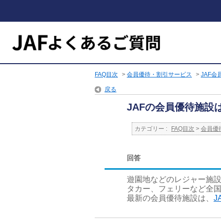
FAQ目次
>
会員優待・割引サービス
>
JAF
戻る
JAFの会員優待施設
カテゴリー :
FAQ目次
>
会員優
回答
遊園地などのレジャー施
タカー、フェリーなど全
最新の会員優待施設は、
J