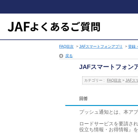
FAQ目次
>
JAFスマートフォンアプリ
>
登録
戻る
JAFスマートフォ
カテゴリー :
FAQ目次
>
JAF
回答
プッシュ通知とは、本ア
ロードサービスを要請さ
役立ち情報・お得情報』