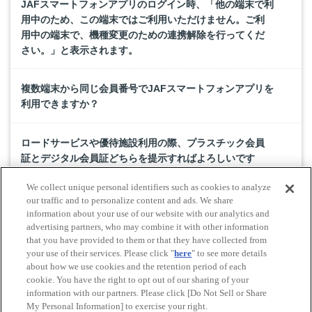
JAFスマートフォンアプリのログイン時、「他の端末で利
用中のため、この端末ではご利用いただけません。ご利
用中の端末で、機種変更のための連携解除を行ってくだ
さい。」と表示されます。
複数端末から同じ会員番号でJAFスマートフォンアプリを
利用できますか？
ロードサービスや優待施設利用の際、プラスチック会員
証とデジタル会員証どちらを提示すればよろしいです
か？
We collect unique personal identifiers such as cookies to analyze
our traffic and to personalize content and ads. We share
JAFスマートフォンアプリがあれば、プラスチック会員証
information about your use of our website with our analytics and
advertising partners, who may combine it with other information
は破棄してもよいですか？
that you have provided to them or that they have collected from
your use of their services. Please click "
here
" to see more details
about how we use cookies and the retention period of each
cookie. You have the right to opt out of our sharing of your
Do Not Sell or Share My Personal Information
information with our partners. Please click [Do Not Sell or Share
© All rights reserved. JAF
My Personal Information] to exercise your right.