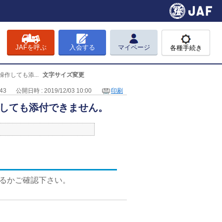
JAFを呼ぶ
入会する
マイページ
各種手続き
作しても添...
文字サイズ変更
243
公開日時 : 2019/12/03 10:00
印刷
作しても添付できません。
いるかご確認下さい。