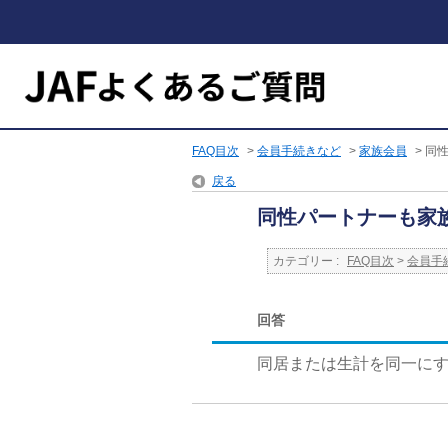
FAQ目次
>
会員手続きなど
>
家族会員
>
同
戻る
同性パートナーも家
カテゴリー :
FAQ目次
>
会員手
回答
同居または生計を同一に