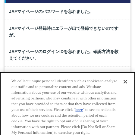
JAFマイページのパスワードを忘れました。
JAFマイページ登録時にエラーが出て登録できないのです
が。
JAFマイページのログインIDを忘れました。確認方法を教
えてください。
JAFスマートフォンアプリにログインしたところ、「通信
We collect unique personal identifiers such as cookies to analyze
エラーが発生しました」と表示されます。
our traffic and to personalize content and ads. We share
information about your use of our website with our analytics and
advertising partners, who may combine it with other information
「JAFお得ナビ」アプリが使えません。
that you have provided to them or that they have collected from
your use of their services. Please click "
here
" to see more details
about how we use cookies and the retention period of each
cookie. You have the right to opt out of our sharing of your
Do Not Sell or Share My Personal Information
information with our partners. Please click [Do Not Sell or Share
© All rights reserved. JAF
My Personal Information] to exercise your right.