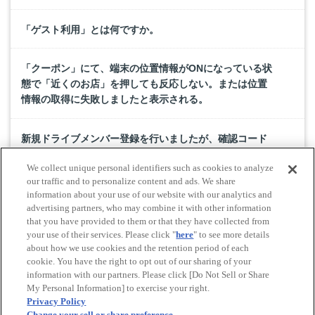
「ゲスト利用」とは何ですか。
「クーポン」にて、端末の位置情報がONになっている状
態で「近くのお店」を押しても反応しない。または位置
情報の取得に失敗しましたと表示される。
新規ドライブメンバー登録を行いましたが、確認コード
が届きません。
We collect unique personal identifiers such as cookies to analyze
our traffic and to personalize content and ads. We share
ドライブスタンプラリーのパスワード再設定方法を教え
information about your use of our website with our analytics and
advertising partners, who may combine it with other information
てください。
that you have provided to them or that they have collected from
your use of their services. Please click "
here
" to see more details
about how we use cookies and the retention period of each
cookie. You have the right to opt out of our sharing of your
Do Not Sell or Share My Personal Information
information with our partners. Please click [Do Not Sell or Share
© All rights reserved. JAF
My Personal Information] to exercise your right.
Privacy Policy
Change your sell or share preference