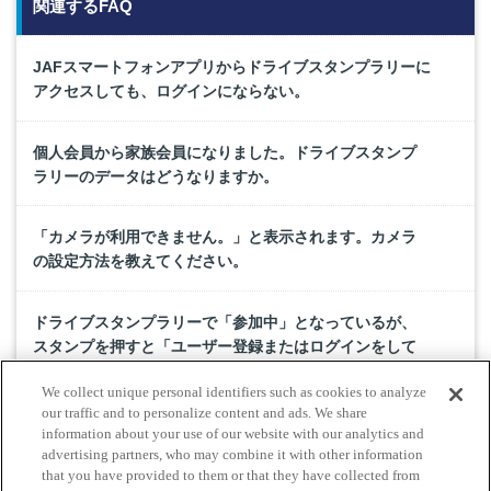
関連するFAQ
JAFスマートフォンアプリからドライブスタンプラリーに
アクセスしても、ログインにならない。
個人会員から家族会員になりました。ドライブスタンプ
ラリーのデータはどうなりますか。
「カメラが利用できません。」と表示されます。カメラ
の設定方法を教えてください。
ドライブスタンプラリーで「参加中」となっているが、
スタンプを押すと「ユーザー登録またはログインをして
ください」と表示される
We collect unique personal identifiers such as cookies to analyze
our traffic and to personalize content and ads. We share
「位置情報の利用が許可されていません」と表示されま
information about your use of our website with our analytics and
advertising partners, who may combine it with other information
す。位置情報の設定方法を教えてください。
that you have provided to them or that they have collected from