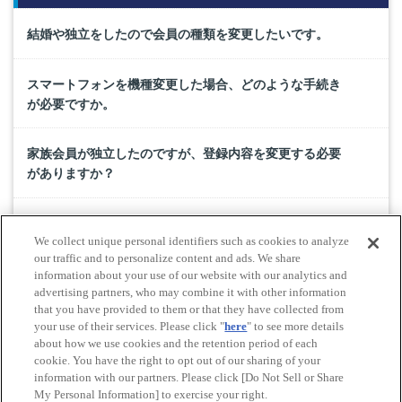
結婚や独立をしたので会員の種類を変更したいです。
スマートフォンを機種変更した場合、どのような手続き
が必要ですか。
家族会員が独立したのですが、登録内容を変更する必要
がありますか？
JAFマイページのログインIDを忘れました。確認方法を教
We collect unique personal identifiers such as cookies to analyze
えてください。
our traffic and to personalize content and ads. We share
information about your use of our website with our analytics and
advertising partners, who may combine it with other information
JAFマイページのパスワードを忘れました。
that you have provided to them or that they have collected from
your use of their services. Please click "
here
" to see more details
about how we use cookies and the retention period of each
cookie. You have the right to opt out of our sharing of your
Do Not Sell or Share My Personal Information
information with our partners. Please click [Do Not Sell or Share
© All rights reserved. JAF
My Personal Information] to exercise your right.