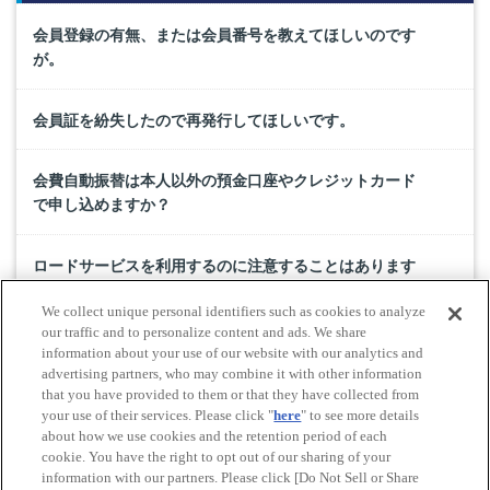
会員登録の有無、または会員番号を教えてほしいのです
が。
会員証を紛失したので再発行してほしいです。
会費自動振替は本人以外の預金口座やクレジットカード
で申し込めますか？
ロードサービスを利用するのに注意することはあります
か？
We collect unique personal identifiers such as cookies to analyze
our traffic and to personalize content and ads. We share
車両のフロントグリルに取り付ける｢カーバッジ」がほし
information about your use of our website with our analytics and
advertising partners, who may combine it with other information
いのですが、ありませんか？
that you have provided to them or that they have collected from
your use of their services. Please click "
here
" to see more details
about how we use cookies and the retention period of each
cookie. You have the right to opt out of our sharing of your
Do Not Sell or Share My Personal Information
information with our partners. Please click [Do Not Sell or Share