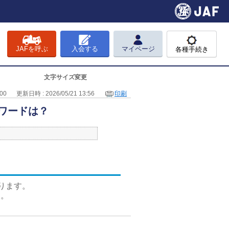
JAFを呼ぶ
入会する
マイページ
各種手続き
文字サイズ変更
00
更新日時 : 2026/05/21 13:56
印刷
スワードは？
ります。
す。