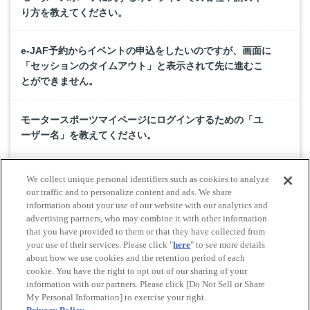
り方を教えてください。
e-JAF予約からイベントの申込をしたいのですが、画面に
「セッションのタイムアウト」と表示されて先に進むこ
とができません。
モータースポーツマイページにログインするための「ユ
ーザー名」を教えてください。
モータースポーツライセンスを取得するためにJAFに新規
We collect unique personal identifiers such as cookies to analyze
入会しましたが、正式な会員証がまだ届いておらず仮会
our traffic and to personalize content and ads. We share
員の状態です。仮会員でもライセンス取得はできます
information about your use of our website with our analytics and
advertising partners, who may combine it with other information
か。
that you have provided to them or that they have collected from
your use of their services. Please click "
here
" to see more details
about how we use cookies and the retention period of each
cookie. You have the right to opt out of our sharing of your
Do Not Sell or Share My Personal Information
information with our partners. Please click [Do Not Sell or Share
© All rights reserved. JAF
My Personal Information] to exercise your right.