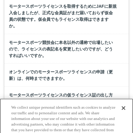
モータースポーツライセンスを取得するためにJAFに新規
入会しましたが、正式な会員証がまだ届いておらず仮会
員の状態です。仮会員でもライセンス取得はできます
か。
モータースポーツ競技会に本名以外の通称で出場したい
ので、ライセンスの表記名を変更したいのですが、どう
すればいいですか。
オンラインでのモータースポーツライセンスの申請（更
新）は、何時までできますか。
モータースポーツライセンスの仮ライセンス証の出し方
を教えてください。
We collect unique personal identifiers such as cookies to analyze
our traffic and to personalize content and ads. We share
モータースポーツライセンスのデジタル表示やWebライ
information about your use of our website with our analytics and
advertising partners, who may combine it with other information
センス証の発行は可能ですか。
that you have provided to them or that they have collected from