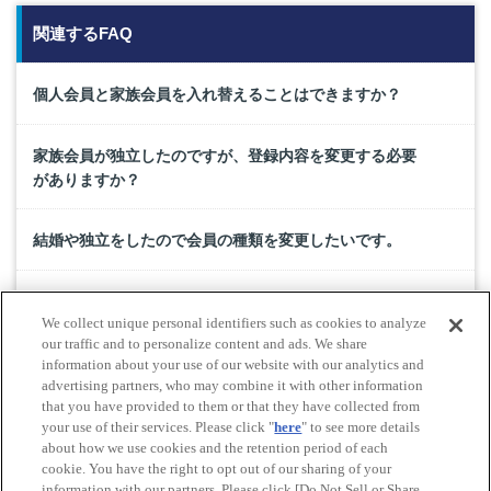
関連するFAQ
個人会員と家族会員を入れ替えることはできますか？
家族会員が独立したのですが、登録内容を変更する必要
がありますか？
結婚や独立をしたので会員の種類を変更したいです。
複数年一括入会後、家族会員を追加した場合の家族会員
We collect unique personal identifiers such as cookies to analyze
年会費は1年ごとの支払いですか？
our traffic and to personalize content and ads. We share
information about your use of our website with our analytics and
advertising partners, who may combine it with other information
JAF会員証の貸与期限とは何ですか？
that you have provided to them or that they have collected from
your use of their services. Please click "
here
" to see more details
about how we use cookies and the retention period of each
cookie. You have the right to opt out of our sharing of your
Do Not Sell or Share My Personal Information
information with our partners. Please click [Do Not Sell or Share