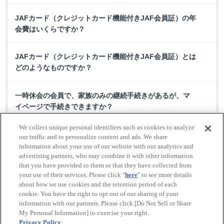
JAFカード（クレジットカード機能付きJAF会員証）の年
会費はいくらですか？
JAFカード（クレジットカード機能付きJAF会員証）とは
どのようなものですか？
一時休会の会員で、家族のみの継続手続きがあるが、マ
イページで手続きできますか？
We collect unique personal identifiers such as cookies to analyze
入会してJAFカード（クレジットカード機能付きJAF会員
our traffic and to personalize content and ads. We share
証）が届いたのですが、マイページ、JAFスマートフォン
information about your use of our website with our analytics and
advertising partners, who may combine it with other information
アプリに登録できません。
that you have provided to them or that they have collected from
your use of their services. Please click "
here
" to see more details
about how we use cookies and the retention period of each
cookie. You have the right to opt out of our sharing of your
Do Not Sell or Share My Personal Information
information with our partners. Please click [Do Not Sell or Share
© All rights reserved. JAF
My Personal Information] to exercise your right.
Privacy Policy