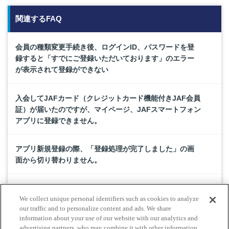
関連するFAQ
会員の種類変更手続き後、ログインID、パスワードを登
録すると「すでにご登録いただいております」のエラー
が表示されて登録ができない
入会してJAFカード（クレジットカード機能付きJAF会員
証）が届いたのですが、マイページ、JAFスマートフォン
アプリに登録できません。
アプリ新規登録の際、「登録処理が完了しました」の画
面から切り替わりません。
JAFデジタル会員証が点滅していますが、なぜ点滅させて
We collect unique personal identifiers such as cookies to analyze
いるのですか。
our traffic and to personalize content and ads. We share
information about your use of our website with our analytics and
advertising partners, who may combine it with other information
デジタル会員証とはなんですか？