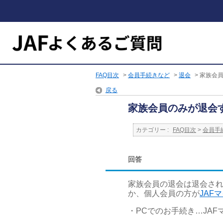
FAQ目次
>
会員手続きなど
>
退会
>
家族会
戻る
家族会員のみが退会
カテゴリー :
FAQ目次
>
会員手
回答
家族会員の退会は退会さ
か、個人会員の方が
JAF
・PCでのお手続き…JA