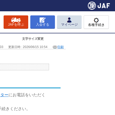
JAFを呼ぶ
入会する
マイページ
各種手続き
文字サイズ変更
03
更新日時 : 2026/06/15 10:54
印刷
ンター
にお電話をいただく
手続きください。