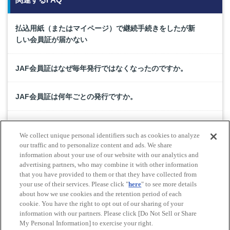
払込用紙（またはマイページ）で継続手続きをしたが新
しい会員証が届かない
JAF会員証はなぜ毎年発行ではなくなったのですか。
JAF会員証は何年ごとの発行ですか。
仮会員証の取得・表示方法を教えてください。
We collect unique personal identifiers such as cookies to analyze
our traffic and to personalize content and ads. We share
新規入会時に仮会員証をもらったが、二次元コード読取
information about your use of our website with our analytics and
advertising partners, who may combine it with other information
からの登録ができない。
that you have provided to them or that they have collected from
your use of their services. Please click "
here
" to see more details
about how we use cookies and the retention period of each
cookie. You have the right to opt out of our sharing of your
Do Not Sell or Share My Personal Information
information with our partners. Please click [Do Not Sell or Share
© All rights reserved. JAF
My Personal Information] to exercise your right.