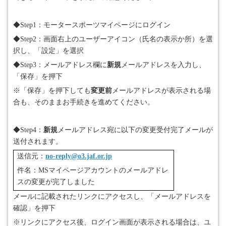
◆
Step1
：モータースポーツマイページにログイン
◆
Step2
：画面右上のユーザーアイコン（氏名の表示か所）を選
択し、「設定」を選択
◆
Step3
：メールアドレス欄に
新規
メールアドレスを入力し、
「保存」を押下
※「保存」を押下しても
変更前
メールアドレスが表示される場
合も、そのままお手続きを進めてください。
◆
Step4
：
新規
メールアドレス宛に以下の変更受付完了メールが
送付されます。
送信元：
no-reply@o3.jaf.or.jp
件名：
MS
マイページアカウントのメールアドレ
スの変更が完了しました
メールに記載されたリンクにアクセスし、「メールアドレスを
確認」を押下
※リンクにアクセス後、ログイン画面が表示される場合は、ユ