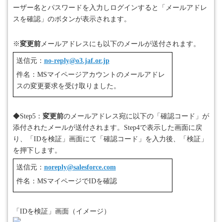
ーザー名とパスワードを入力しログインすると「メールアドレ
スを確認」のボタンが表示されます。
※
変更前
メールアドレスにも以下のメールが送付されます。
送信元：
no-reply@o3.jaf.or.jp
件名：
MS
マイページアカウントのメールアドレ
スの変更要求を受け取りました。
◆
Step5
：
変更前
のメールアドレス宛に以下の「確認コード」が
添付されたメールが送付されます。
Step4
で表示した画面に戻
り、「
ID
を検証」画面にて「確認コード」を入力後、「検証」
を押下します。
送信元：
noreply@salesforce.com
件名：
MS
マイページで
ID
を確認
「
ID
を検証」画面（イメージ）