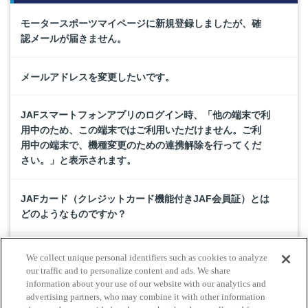
モータースポーツマイページに新規登録しましたが、確
認メールが届きません。
メールアドレスを変更したいです。
JAFスマートフォンアプリのログイン時、「他の端末で利
用中のため、この端末ではご利用いただけません。ご利
用中の端末で、機種変更のための連携解除を行ってくだ
さい。」と表示されます。
JAFカード（クレジットカード機能付きJAF会員証）とは
どのようなものですか？
モータースポーツライセンスを取得するためにJAFに新規
We collect unique personal identifiers such as cookies to analyze
入会しましたが、正式な会員証がまだ届いておらず仮会
our traffic and to personalize content and ads. We share
員の状態です。仮会員でもライセンス取得はできます
information about your use of our website with our analytics and
advertising partners, who may combine it with other information
か。