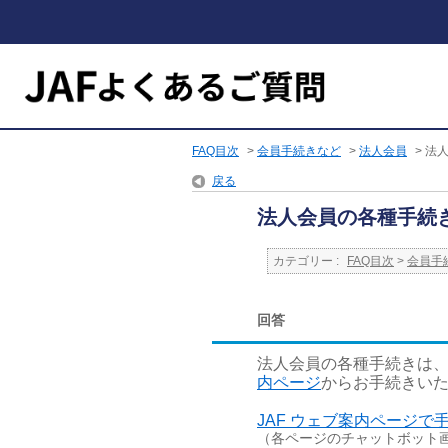
FAQ目次
>
会員手続きなど
>
法人会員
>
法
戻る
法人会員の各種手続
カテゴリー :
FAQ目次
>
会員手
回答
法人会員の各種手続きは
内ページ
からお手続きい
JAF ウェブ案内ページ
（各ページのチャットボット