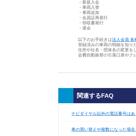
・新規入会
・車両入替
・車両追加
・会員証再発行
・領収書発行
・退会
以下のお手続きは
法人会員 各
登録済みの車両の明細を知り
住所や社名・団体名の変更を
会費自動振替の引落口座やク
関連するFAQ
ナビダイヤル以外の電話番号はあ
車の買い替えや複数になった場合