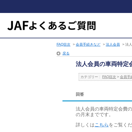
FAQ目次
>
会員手続きなど
>
法人会員
>
法
戻る
法人会員の車両特定
カテゴリー :
FAQ目次
>
会員手
回答
法人会員の車両特定会費
の月末までです。
詳しくは
こちら
をご覧く