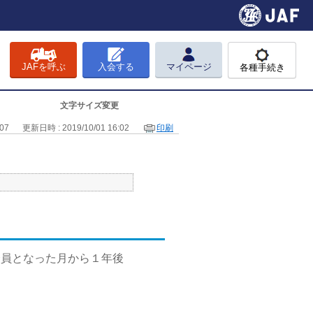
JAFを呼ぶ
入会する
マイページ
各種手続き
文字サイズ変更
07
更新日時 : 2019/10/01 16:02
印刷
会員となった月から１年後