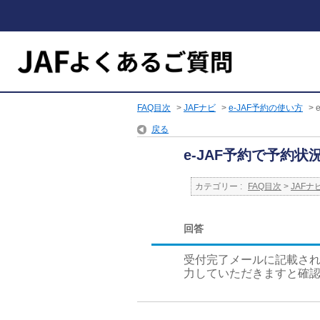
FAQ目次
>
JAFナビ
>
e-JAF予約の使い方
>
戻る
e-JAF予約で予約
カテゴリー :
FAQ目次
>
JAFナ
回答
受付完了メールに記載され
力していただきますと確