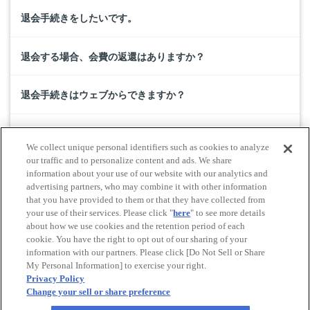
退会手続きをしたいです。
退会する場合、会費の返還はありますか？
退会手続きはウェブからできますか？
一時休会制度が終了となりましたが、休会を解消して継
We collect unique personal identifiers such as cookies to analyze
続することは可能ですか？
our traffic and to personalize content and ads. We share
information about your use of our website with our analytics and
advertising partners, who may combine it with other information
結婚や独立をしたので会員の種類を変更したいです。
that you have provided to them or that they have collected from
your use of their services. Please click "
here
" to see more details
about how we use cookies and the retention period of each
cookie. You have the right to opt out of our sharing of your
Do Not Sell or Share My Personal Information
information with our partners. Please click [Do Not Sell or Share
© All rights reserved. JAF
My Personal Information] to exercise your right.
Privacy Policy
Change your sell or share preference
Powered by