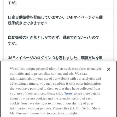
すが。
口座自動振替を登録していますが、JAFマイページから継
続手続きはできますか？
自動振替の引き落としができず、継続できなかったので
すが。
JAFマイページのログインIDを忘れました。確認方法を教
えてください。
We collect unique personal identifiers such as cookies to analyze
our traffic and to personalize content and ads. We share
年会費を複数年一括払いで入会した場合は、継続時も複
information about your use of our website with our analytics and
advertising partners, who may combine it with other information
数年一括払いで手続きするのか？
that you have provided to them or that they have collected from
your use of their services. Please click "
here
" to see more details
about how we use cookies and the retention period of each
cookie. You have the right to opt out of our sharing of your
Do Not Sell or Share My Personal Information
information with our partners. Please click [Do Not Sell or Share
© All rights reserved. JAF
My Personal Information] to exercise your right.