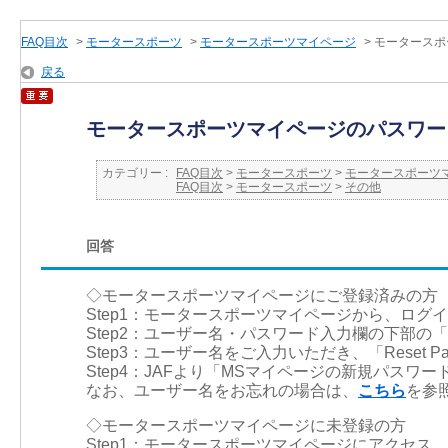
FAQ目次
>
モータースポーツ
>
モータースポーツマイページ
>
モータースポ
戻る
モータースポーツマイページのパスワー
カテゴリー :
FAQ目次
>
モータースポーツ
>
モータースポーツ
FAQ目次
>
モータースポーツ
>
その他
回答
◇モータースポーツマイページにご登録済みの方
Step1：モータースポーツマイページから、ログ
Step2：ユーザー名・パスワード入力欄の下部
Step3：ユーザー名をご入力いただき、「Reset Pa
Step4：JAFより「MSマイページの新規パ
なお、ユーザー名をお忘れの場合は、
こちら
を参
◇モータースポーツマイページに未登録の方
Step1：モータースポーツマイページにアクセス