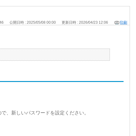
646
公開日時 : 2025/05/08 00:00
更新日時 : 2026/04/23 12:06
印刷
。
すので、新しいパスワードを設定ください。