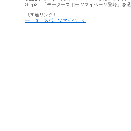
Step2：「モータースポーツマイページ登録」
《関連リンク》
モータースポーツマイページ