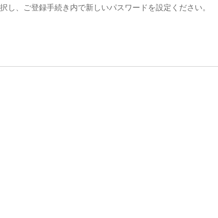
を選択し、ご登録手続き内で新しいパスワードを設定ください。