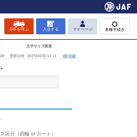
JAFを呼ぶ
入会する
マイページ
各種手続き
文字サイズ変更
09
更新日時 : 2025/04/30 14:11
印刷
か。
す。
区分（四輪 or カート）