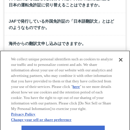
日本の運転免許証に切り替えることはできますか。
JAFで発行している外国免許証の「日本語翻訳文」とはど
のようなものですか。
海外からの翻訳文申し込みはできますか。
We collect unique personal identifiers such as cookies to analyze
翻訳文の郵送申し込み方法を教えてください。
our traffic and to personalize content and ads. We share
information about your use of our website with our analytics and
advertising partners, who may combine it with other information
翻訳文のＦＡＸ申し込みはできますか。
that you have provided to them or that they have collected from
your use of their services. Please click "
here
" to see more details
about how we use cookies and the retention period of each
cookie. You have the right to opt out of our sharing of your
Do Not Sell or Share My Personal Information
information with our partners. Please click [Do Not Sell or Share
© All rights reserved. JAF
My Personal Information] to exercise your right.
Privacy Policy
Change your sell or share preference
Powered by