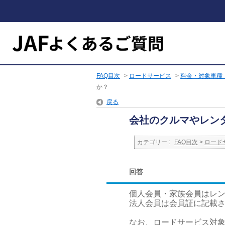
FAQ目次
>
ロードサービス
>
料金・対象車種
か？
戻る
会社のクルマやレン
カテゴリー :
FAQ目次
>
ロード
回答
個人会員・家族会員はレ
法人会員は会員証に記載
なお、ロードサービス対