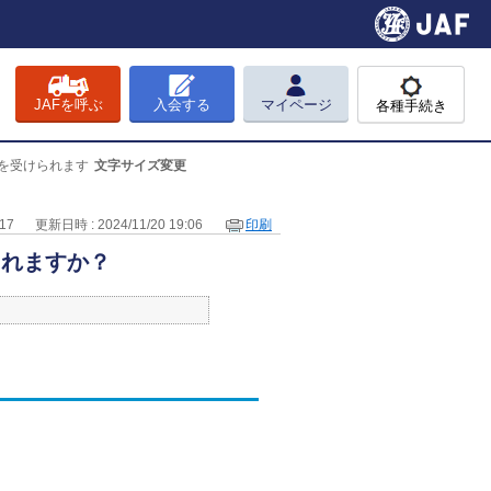
JAFを呼ぶ
入会する
マイページ
各種手続き
を受けられます
文字サイズ変更
17
更新日時 : 2024/11/20 19:06
印刷
られますか？