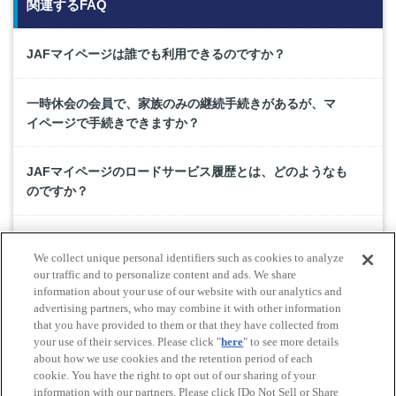
関連するFAQ
JAFマイページは誰でも利用できるのですか？
一時休会の会員で、家族のみの継続手続きがあるが、マ
イページで手続きできますか？
JAFマイページのロードサービス履歴とは、どのようなも
のですか？
マイページから賞金クロスの応募をしたが、回答の訂正
We collect unique personal identifiers such as cookies to analyze
はできますか？
our traffic and to personalize content and ads. We share
information about your use of our website with our analytics and
advertising partners, who may combine it with other information
氏名の変更や会員種類変更をしたいです。
that you have provided to them or that they have collected from
your use of their services. Please click "
here
" to see more details
about how we use cookies and the retention period of each
cookie. You have the right to opt out of our sharing of your
Do Not Sell or Share My Personal Information
information with our partners. Please click [Do Not Sell or Share