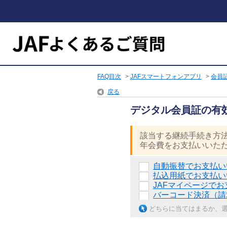
FAQ目次
>
JAFスマートフォンアプリ
>
会員
戻る
デジタル会員証の有
該当する継続手続き方
年会費をお支払いいた
自動振替でお支払い
払込用紙でお支払い
JAFマイページで
バーコード決済（請
どちらに当てはまるか、