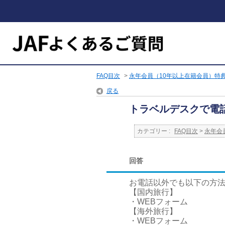
FAQ目次
>
永年会員（10年以上在籍会員）特
戻る
トラベルデスクで電
カテゴリー :
FAQ目次
>
永年会
回答
お電話以外でも以下の方
【国内旅行】
・WEBフォーム
【海外旅行】
・WEBフォーム