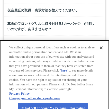
仮会員証の取得・表示方法を教えてください。
車両のフロントグリルに取り付ける｢カーバッジ」がほし
いのですが、ありませんか？
会員登録の有無、または会員番号を教えてほしいのです
We collect unique personal identifiers such as cookies to analyze
が。
our traffic and to personalize content and ads. We share
information about your use of our website with our analytics and
advertising partners, who may combine it with other information
会員でなくても、ロードサービスを利用できますか？
that you have provided to them or that they have collected from
your use of their services. Please click "
here
" to see more details
about how we use cookies and the retention period of each
cookie. You have the right to opt out of our sharing of your
Do Not Sell or Share My Personal Information
information with our partners. Please click [Do Not Sell or Share
© All rights reserved. JAF
My Personal Information] to exercise your right.
Privacy Policy
Change your sell or share preference
Powered by
Do Not Sell or Share My Personal Information
PAGE