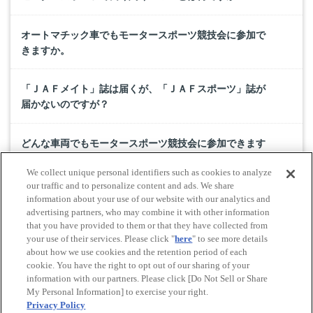
オートマチック車でもモータースポーツ競技会に参加で
きますか。
「ＪＡＦメイト」誌は届くが、「ＪＡＦスポーツ」誌が
届かないのですが？
どんな車両でもモータースポーツ競技会に参加できます
か。
We collect unique personal identifiers such as cookies to analyze
our traffic and to personalize content and ads. We share
モータースポーツには、どのような種類の競技があるの
information about your use of our website with our analytics and
advertising partners, who may combine it with other information
ですか。
that you have provided to them or that they have collected from
your use of their services. Please click "
here
" to see more details
about how we use cookies and the retention period of each
cookie. You have the right to opt out of our sharing of your
Do Not Sell or Share My Personal Information
information with our partners. Please click [Do Not Sell or Share
© All rights reserved. JAF
My Personal Information] to exercise your right.
Privacy Policy