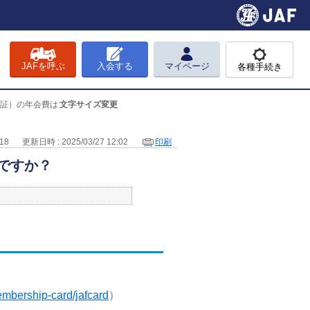
JAFを呼ぶ
入会する
マイページ
各種手続き
員証）の年会費は
文字サイズ変更
18
更新日時 : 2025/03/27 12:02
印刷
ですか？
/membership-card/jafcard
）