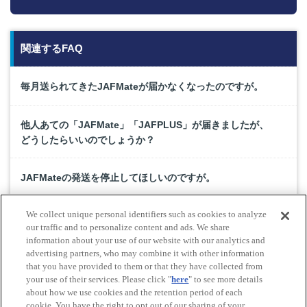
関連するFAQ
毎月送られてきたJAFMateが届かなくなったのですが。
他人あての「JAFMate」「JAFPLUS」が届きましたが、
どうしたらいいのでしょうか？
JAFMateの発送を停止してほしいのですが。
We collect unique personal identifiers such as cookies to analyze
住所変更したのにJAFMateが届かないのですが。
our traffic and to personalize content and ads. We share
information about your use of our website with our analytics and
advertising partners, who may combine it with other information
会員優待施設の利用方法を教えてください。
that you have provided to them or that they have collected from
your use of their services. Please click "
here
" to see more details
about how we use cookies and the retention period of each
cookie. You have the right to opt out of our sharing of your