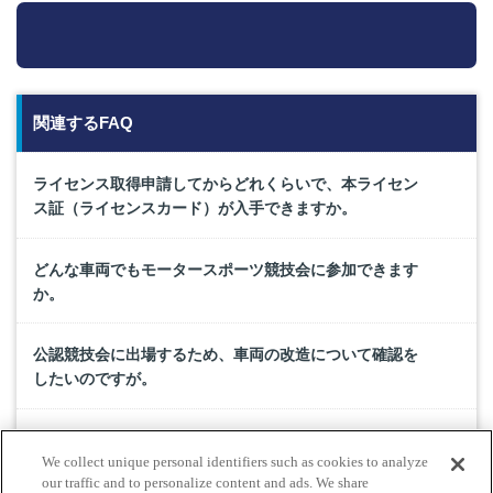
関連するFAQ
ライセンス取得申請してからどれくらいで、本ライセン
ス証（ライセンスカード）が入手できますか。
どんな車両でもモータースポーツ競技会に参加できます
か。
公認競技会に出場するため、車両の改造について確認を
したいのですが。
モータースポーツに関するオンラインでの各種申請のや
We collect unique personal identifiers such as cookies to analyze
り方を教えてください。
our traffic and to personalize content and ads. We share