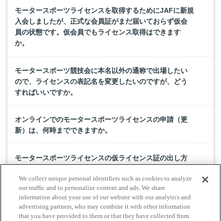
モータースポーツライセンスを取得するためにJAFに新規
入会しましたが、正式な会員証がまだ届いておらず仮会
員の状態です。仮会員でもライセンス取得はできます
か。
モータースポーツ競技会に本名以外の通称で出場したい
ので、ライセンスの表記名を変更したいのですが、どう
すればいいですか。
オンラインでのモータースポーツライセンスの申請（更
新）は、何時までできますか。
モータースポーツライセンスの仮ライセンス証の出し方
を教えてください。
We collect unique personal identifiers such as cookies to analyze
our traffic and to personalize content and ads. We share
モータースポーツライセンスのデジタル表示やWebライ
information about your use of our website with our analytics and
advertising partners, who may combine it with other information
センス証の発行は可能ですか。
that you have provided to them or that they have collected from