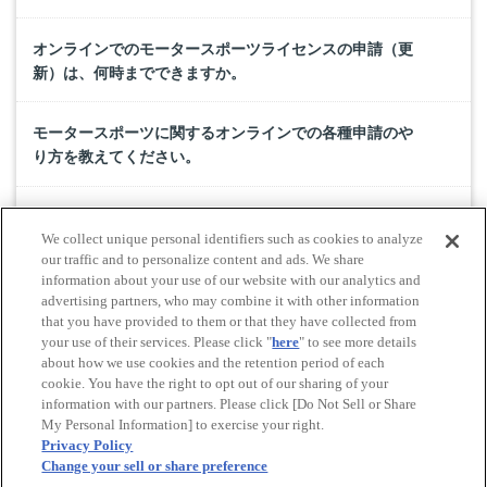
オンラインでのモータースポーツライセンスの申請（更
新）は、何時までできますか。
モータースポーツに関するオンラインでの各種申請のや
り方を教えてください。
会員優待施設の利用方法を教えてください。
We collect unique personal identifiers such as cookies to analyze
our traffic and to personalize content and ads. We share
JAFカード（クレジットカード機能付きJAF会員証）のお
information about your use of our website with our analytics and
advertising partners, who may combine it with other information
申し込み方法は？
that you have provided to them or that they have collected from
your use of their services. Please click "
here
" to see more details
about how we use cookies and the retention period of each
cookie. You have the right to opt out of our sharing of your
Do Not Sell or Share My Personal Information
information with our partners. Please click [Do Not Sell or Share
© All rights reserved. JAF
My Personal Information] to exercise your right.
Privacy Policy
Change your sell or share preference
Powered by