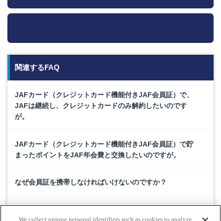
関連するFAQ
JAFカード（クレジットカード機能付きJAF会員証）で、
JAFは継続し、クレジットカードのみ解約したいのです
が。
JAFカード（クレジットカード機能付きJAF会員証）で貯
まったポイントをJAF年会費と交換したいのですが。
なぜ会員証を携帯しなければいけないのですか？
JAFカード（クレジットカード機能付きJAF会員証）と別
We collect unique personal identifiers such as cookies to analyze
に、もう一枚プラスチック会員証の発行はできますか。