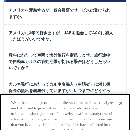
アメリカへ渡航するが、仮会員証でサービスは受けられ
ますか。
アメリカに3年間行きますが、JAFを退会してAAAに加入
したほうがいいですか。
数年にわたって車両で海外旅行を継続します。旅行途中
で自動車カルネの有効期限が切れる場合はどうしたらい
いですか？
カルネ発行にあたってカルネ名義人（申請者）に対し担
保金の提出を義務付けていますが、いつまでにどうやっ
て担保したらいいですか？
We collect unique personal identifiers such as cookies to analyze
our traffic and to personalize content and ads. We share
日本在住の外国人（日本語を読めない）ですが、カルネ
information about your use of our website with our analytics and
advertising partners, who may combine it with other information
発行申請ができますか？
that you have provided to them or that they have collected from