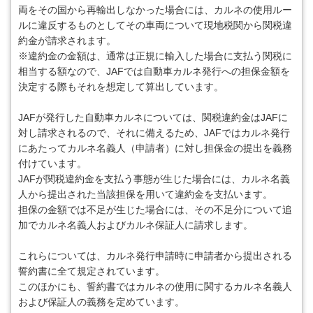
両をその国から再輸出しなかった場合には、カルネの使用ルー
ルに違反するものとしてその車両について現地税関から関税違
約金が請求されます。
※違約金の金額は、通常は正規に輸入した場合に支払う関税に
相当する額なので、JAFでは自動車カルネ発行への担保金額を
決定する際もそれを想定して算出しています。
JAFが発行した自動車カルネについては、関税違約金はJAFに
対し請求されるので、それに備えるため、JAFではカルネ発行
にあたってカルネ名義人（申請者）に対し担保金の提出を義務
付けています。
JAFが関税違約金を支払う事態が生じた場合には、カルネ名義
人から提出された当該担保を用いて違約金を支払います。
担保の金額では不足が生じた場合には、その不足分について追
加でカルネ名義人およびカルネ保証人に請求します。
これらについては、カルネ発行申請時に申請者から提出される
誓約書に全て規定されています。
このほかにも、誓約書ではカルネの使用に関するカルネ名義人
および保証人の義務を定めています。