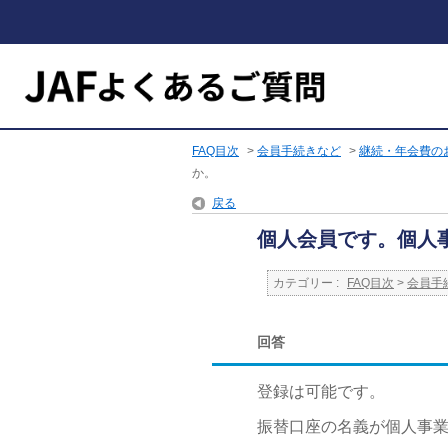
FAQ目次
>
会員手続きなど
>
継続・年会費の
か。
戻る
個人会員です。個人
カテゴリー :
FAQ目次
>
会員手
回答
登録は可能です。
振替口座の名義が個人事