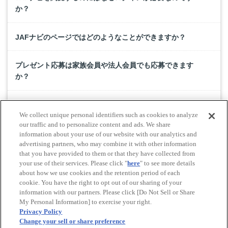
か？
JAFナビのページではどのようなことができますか？
プレゼント応募は家族会員や法人会員でも応募できます
か？
JAFのホームページやJAFナビが正常に表示されないので
We collect unique personal identifiers such as cookies to analyze
すが。
our traffic and to personalize content and ads. We share
information about your use of our website with our analytics and
advertising partners, who may combine it with other information
ドライブスタンプラリーページが開けません。
that you have provided to them or that they have collected from
your use of their services. Please click "
here
" to see more details
about how we use cookies and the retention period of each
cookie. You have the right to opt out of our sharing of your
Do Not Sell or Share My Personal Information
information with our partners. Please click [Do Not Sell or Share
© All rights reserved. JAF
My Personal Information] to exercise your right.
Privacy Policy
Change your sell or share preference
Powered by