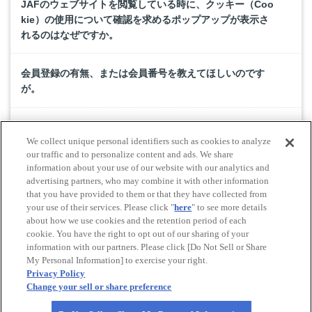
JAFのウェブサイトを閲覧している時に、クッキー（Coo
kie）の使用について確認を求めるポップアップが表示さ
れるのはなぜですか。
会員登録の有無、または会員番号を教えてほしいのです
が。
家族会員の会員番号は個人会員とどこが異なりますか。
We collect unique personal identifiers such as cookies to analyze
our traffic and to personalize content and ads. We share
JAFホームページへのリンクをはりたい、もしくはJAFホ
information about your use of our website with our analytics and
advertising partners, who may combine it with other information
ームページへリンクをはってもらいたいのですが。
that you have provided to them or that they have collected from
your use of their services. Please click "
here
" to see more details
about how we use cookies and the retention period of each
cookie. You have the right to opt out of our sharing of your
Do Not Sell or Share My Personal Information
information with our partners. Please click [Do Not Sell or Share
© All rights reserved. JAF
My Personal Information] to exercise your right.
Privacy Policy
Change your sell or share preference
Powered by