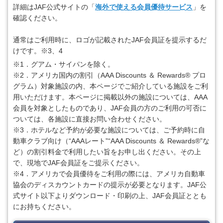
詳細はJAF公式サイトの「
海外で使える会員優待サービス
」を
確認ください。
通常はご利用時に、ロゴが記載されたJAF会員証を提示するだ
けです。※3、4
※1．グアム・サイパンを除く。
※2．アメリカ国内の割引（AAA Discounts ＆ Rewards® プロ
グラム）対象施設の内、本ページでご紹介している施設をご利
用いただけます。本ページに掲載以外の施設については、AAA
会員を対象としたものであり、JAF会員の方のご利用の可否に
ついては、各施設に直接お問い合わせください。
※3．ホテルなど予約が必要な施設については、ご予約時に自
動車クラブ向け（“AAAレート”“AAA Discounts ＆ Rewards®”な
ど）の割引料金で利用したい旨をお申し出ください。その上
で、現地でJAF会員証をご提示ください。
※4．アメリカで会員優待をご利用の際には、アメリカ自動車
協会のディスカウントカードの提示が必要となります。JAF公
式サイト以下よりダウンロード・印刷の上、JAF会員証ととも
にお持ちください。