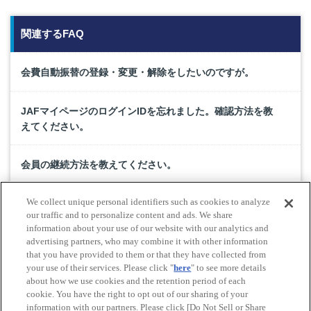
関連するFAQ
会費自動振替の登録・変更・解除をしたいのですが。
JAFマイページのログインIDを忘れました。確認方法を教
えてください。
会員の継続方法を教えてください。
We collect unique personal identifiers such as cookies to analyze
家族のクレジットカードで入会手続きはできますか？
our traffic and to personalize content and ads. We share
information about your use of our website with our analytics and
advertising partners, who may combine it with other information
JAFマイページのパスワードを忘れました。
that you have provided to them or that they have collected from
your use of their services. Please click "
here
" to see more details
about how we use cookies and the retention period of each
cookie. You have the right to opt out of our sharing of your
Do Not Sell or Share My Personal Information
information with our partners. Please click [Do Not Sell or Share