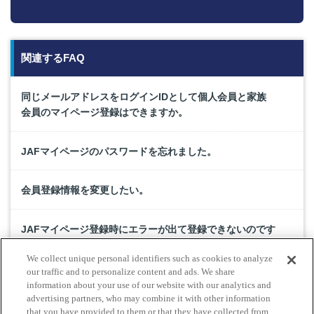
関連するFAQ
同じメールアドレスをログインIDとして個人会員と家族
会員のマイページ登録はできますか。
JAFマイページのパスワードを忘れました。
会員登録情報を変更したい。
JAFマイページ登録時にエラーが出て登録できないのです
が。
We collect unique personal identifiers such as cookies to analyze
our traffic and to personalize content and ads. We share
会員登録の有無、または会員番号を教えてほしいのです
information about your use of our website with our analytics and
advertising partners, who may combine it with other information
が。
that you have provided to them or that they have collected from