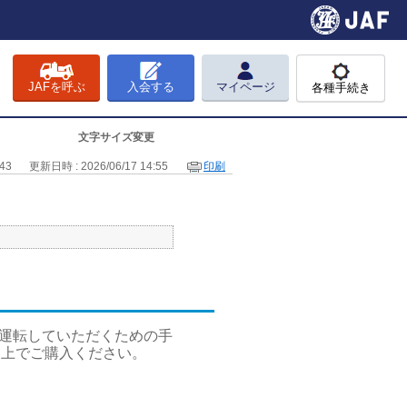
JAFを呼ぶ
入会する
マイページ
各種手続き
文字サイズ変更
43
更新日時 : 2026/06/17 14:55
印刷
に運転していただくための手
た上でご購入ください。