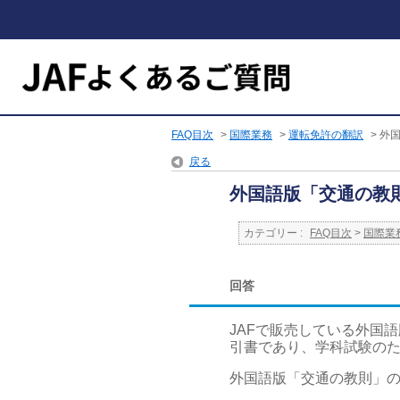
FAQ目次
>
国際業務
>
運転免許の翻訳
>
外
戻る
外国語版「交通の教
カテゴリー :
FAQ目次
>
国際業
回答
JAFで販売している外国
引書であり、学科試験の
外国語版「交通の教則」